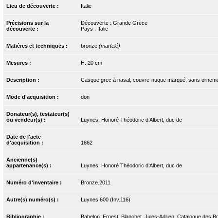
Lieu de découverte :
Italie
Précisions sur la
Découverte : Grande Grèce
découverte :
Pays : Italie
Matières et techniques :
bronze
(martelé)
Mesures :
H. 20 cm
Description :
Casque grec à nasal, couvre-nuque marqué, sans orneme
Mode d'acquisition :
don
Donateur(s), testateur(s)
ou vendeur(s) :
Luynes, Honoré Théodoric d’Albert, duc de
Date de l'acte
d'acquisition :
1862
Ancienne(s)
appartenance(s) :
Luynes, Honoré Théodoric d’Albert, duc de
Numéro d'inventaire :
Bronze.2011
Autre(s) numéro(s) :
Luynes.600 (Inv.116)
Bibliographie :
Babelon, Ernest, Blanchet, Jules-Adrien. Catalogue des Bro