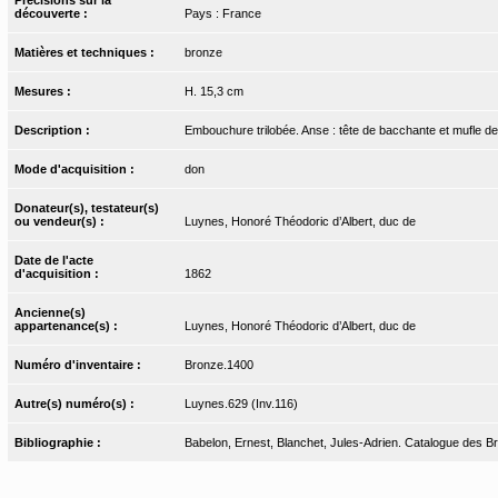
découverte :
Pays : France
Matières et techniques :
bronze
Mesures :
H. 15,3 cm
Description :
Embouchure trilobée. Anse : tête de bacchante et mufle de 
Mode d'acquisition :
don
Donateur(s), testateur(s)
ou vendeur(s) :
Luynes, Honoré Théodoric d’Albert, duc de
Date de l'acte
d'acquisition :
1862
Ancienne(s)
appartenance(s) :
Luynes, Honoré Théodoric d’Albert, duc de
Numéro d'inventaire :
Bronze.1400
Autre(s) numéro(s) :
Luynes.629 (Inv.116)
Bibliographie :
Babelon, Ernest, Blanchet, Jules-Adrien. Catalogue des Bro