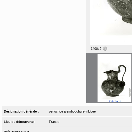
1400c2
Désignation générale :
oenochoé à embouchure trilobée
Lieu de découverte :
France
Précisions sur la