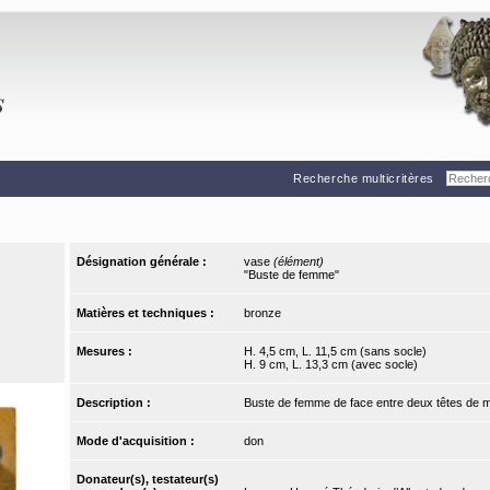
Recherche multicritères
Désignation générale :
vase
(élément)
"Buste de femme"
Matières et techniques :
bronze
Mesures :
H. 4,5 cm, L. 11,5 cm (sans socle)
H. 9 cm, L. 13,3 cm (avec socle)
Description :
Buste de femme de face entre deux têtes de mul
Mode d'acquisition :
don
Donateur(s), testateur(s)