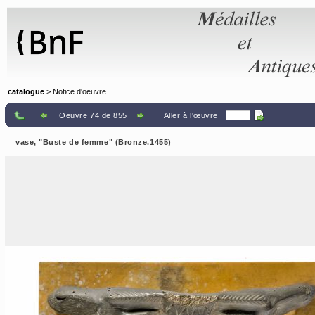
Panneau de gestion des cookies
catalogue
> Notice d'oeuvre
Oeuvre 74 de 855
Aller à l'œuvre
vase, "Buste de femme" (Bronze.1455)