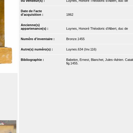
ou vendeur(s) :
Luynes, Honoré Théodoric d’Albert, duc de
Date de l'acte
d'acquisition :
1862
Ancienne(s)
appartenance(s) :
Luynes, Honoré Théodoric d’Albert, duc de
Numéro d'inventaire :
Bronze.1455
Autre(s) numéro(s) :
Luynes.634 (Inv.116)
Bibliographie :
Babelon, Ernest, Blanchet, Jules-Adrien. Catal
fig.1455.