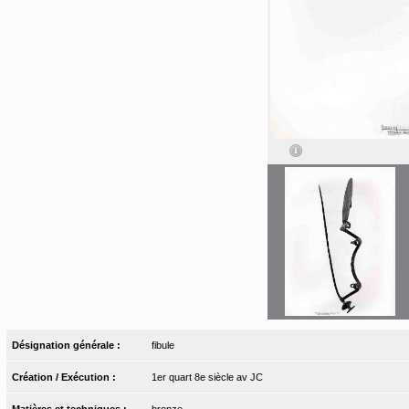
Désignation générale :
fibule
Création / Exécution :
1er quart 8e siècle av JC
Matières et techniques :
bronze