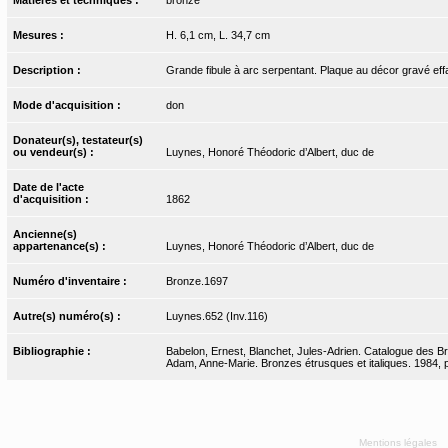
Mesures :
H. 6,1 cm, L. 34,7 cm
Description :
Grande fibule à arc serpentant. Plaque au décor gravé eff
Mode d'acquisition :
don
Donateur(s), testateur(s)
ou vendeur(s) :
Luynes, Honoré Théodoric d’Albert, duc de
Date de l'acte
d'acquisition :
1862
Ancienne(s)
appartenance(s) :
Luynes, Honoré Théodoric d’Albert, duc de
Numéro d'inventaire :
Bronze.1697
Autre(s) numéro(s) :
Luynes.652 (Inv.116)
Bibliographie :
Babelon, Ernest, Blanchet, Jules-Adrien. Catalogue des Bro
Adam, Anne-Marie. Bronzes étrusques et italiques. 1984, 
Mentions légales