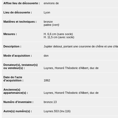
Affixe lieu de découverte :
environs de
Lieu de découverte :
Lyon
Matières et techniques :
bronze
patine
(vert)
Mesures :
H. 6,6 cm (sans socle)
H. 11,5 cm (avec socle)
Description :
Jupiter debout, portant une couronne de chêne et une chlamy
Mode d'acquisition :
don
Donateur(s), testateur(s)
ou vendeur(s) :
Luynes, Honoré Théodoric d’Albert, duc de
Date de l'acte
d'acquisition :
1862
Ancienne(s)
appartenance(s) :
Luynes, Honoré Théodoric d’Albert, duc de
Numéro d'inventaire :
bronze.13
Autre(s) numéro(s) :
Luynes.553 (Inv.116)