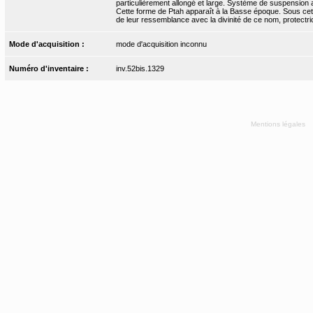
particulièrement allongé et large. Système de suspension
Cette forme de Ptah apparaît à la Basse époque. Sous cett
de leur ressemblance avec la divinité de ce nom, protectr
Mode d'acquisition :
mode d'acquisition inconnu
Numéro d'inventaire :
inv.52bis.1329
Mentions légales