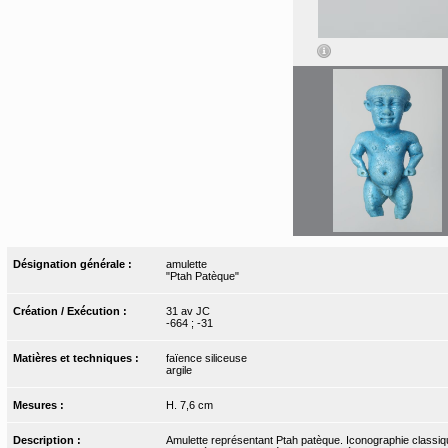
Désignation générale :
amulette
"Ptah Patèque"
Création / Exécution :
31 av JC
-664 ; -31
Matières et techniques :
faïence siliceuse
argile
Mesures :
H. 7,6 cm
Description :
Amulette représentant Ptah patèque. Iconographie classique