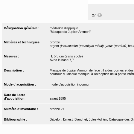
27
Désignation générale :
médaillon d'applique
"Masque de Jupiter Ammon"
Matières et techniques :
bronze
argent
(incrustation (technique métal), yeux (perdus), bo
Mesures :
H. 5,3 cm (sans socle)
Avec la base 7,7
Description :
Masque de Jupiter Ammon de face ; il a des cornes et des ore
pourtour du disque manque, à l’exception de la partie infér
Mode d'acquisition :
mode d'acquisition inconnu
Date de l'acte
d'acquisition :
avant 1895
Numéro d'inventaire :
bronze.27
Bibliographie :
Babelon, Ernest, Blanchet, Jules-Adrien. Catalogue des Bron