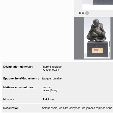
280a
Désignation générale :
figure d'applique
"Amour jouant"
Epoque/Style/Mouvement :
époque romaine
Matières et techniques :
bronze
patine
(brun)
Mesures :
H. 4,1 cm
Description :
Amour assis, les ailes éployées, les jambes repliées sous 