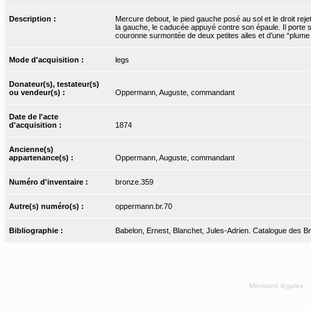
Description :
Mercure debout, le pied gauche posé au sol et le droit reje
la gauche, le caducée appuyé contre son épaule. Il porte 
couronne surmontée de deux petites ailes et d’une “plume 
Mode d'acquisition :
legs
Donateur(s), testateur(s)
ou vendeur(s) :
Oppermann, Auguste, commandant
Date de l'acte
d'acquisition :
1874
Ancienne(s)
appartenance(s) :
Oppermann, Auguste, commandant
Numéro d'inventaire :
bronze.359
Autre(s) numéro(s) :
oppermann.br.70
Bibliographie :
Babelon, Ernest, Blanchet, Jules-Adrien. Catalogue des Bro
Mentions légales