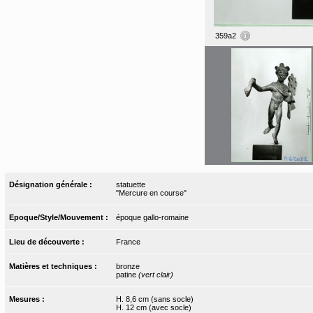
359a2
Désignation générale :
statuette
"Mercure en course"
Epoque/Style/Mouvement :
époque gallo-romaine
Lieu de découverte :
France
Matières et techniques :
bronze
patine
(vert clair)
Mesures :
H. 8,6 cm (sans socle)
H. 12 cm (avec socle)