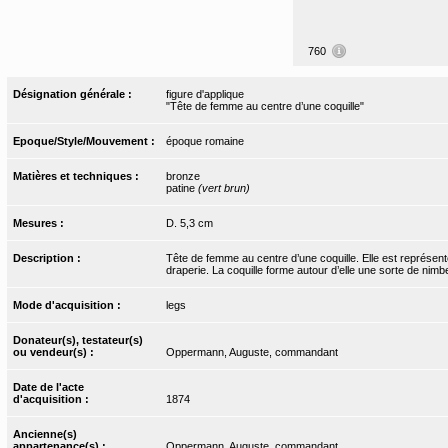
760
Désignation générale :
figure d'applique
"Tête de femme au centre d’une coquille"
Epoque/Style/Mouvement :
époque romaine
Matières et techniques :
bronze
patine
(vert brun)
Mesures :
D. 5,3 cm
Description :
Tête de femme au centre d’une coquille. Elle est représent
draperie. La coquille forme autour d’elle une sorte de nimbe
Mode d'acquisition :
legs
Donateur(s), testateur(s)
ou vendeur(s) :
Oppermann, Auguste, commandant
Date de l'acte
d'acquisition :
1874
Ancienne(s)
appartenance(s) :
Oppermann, Auguste, commandant