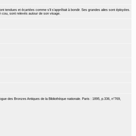
nt tendues et écartées comme s’il s’apprêtait à bondir. Ses grandes ailes sont éployées.
 cou, sont relevés autour de son visage.
ogue des Bronzes Antiques de la Bibliothèque nationale. Paris : 1895, p.336, n°769,