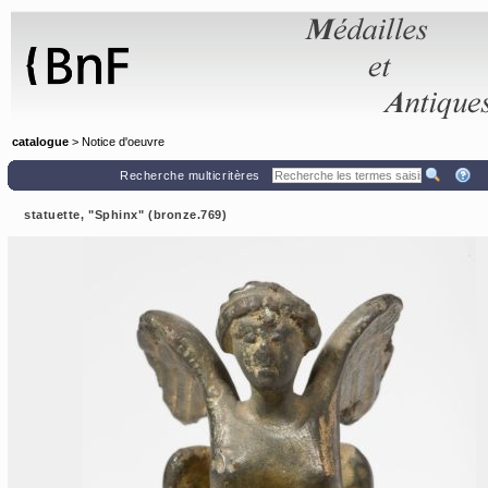
Panneau de gestion des cookies
catalogue
> Notice d'oeuvre
Recherche multicritères
statuette, "Sphinx" (bronze.769)