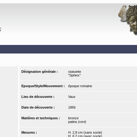
Désignation générale :
statuette
"Sphinx"
Epoque/Style/Mouvement :
époque romaine
Lieu de découverte :
Vaux
Date de découverte :
1856
Matières et techniques :
bronze
patine
(vert)
Mesures :
H. 2,9 cm (sans socle)
H. 6,2 cm (avec socle)