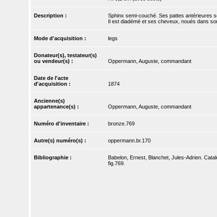
Description :
Sphinx semi-couché. Ses pattes antérieures so
Il est diadémé et ses cheveux, noués dans son
Mode d'acquisition :
legs
Donateur(s), testateur(s)
ou vendeur(s) :
Oppermann, Auguste, commandant
Date de l'acte
d'acquisition :
1874
Ancienne(s)
appartenance(s) :
Oppermann, Auguste, commandant
Numéro d'inventaire :
bronze.769
Autre(s) numéro(s) :
oppermann.br.170
Bibliographie :
Babelon, Ernest, Blanchet, Jules-Adrien. Catal
fig.769.