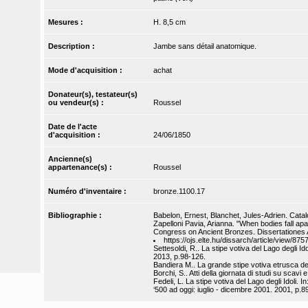
Mesures :
H. 8,5 cm
Description :
Jambe sans détail anatomique.
Mode d'acquisition :
achat
Donateur(s), testateur(s)
ou vendeur(s) :
Roussel
Date de l'acte
d'acquisition :
24/06/1850
Ancienne(s)
appartenance(s) :
Roussel
Numéro d'inventaire :
bronze.1100.17
Bibliographie :
Babelon, Ernest, Blanchet, Jules-Adrien. Catal
Zapelloni Pavia, Arianna. "When bodies fall apa
Congress on Ancient Bronzes. Dissertationes
https://ojs.elte.hu/dissarch/article/view/875
Settesoldi, R.. La stipe votiva del Lago degli Id
2013, p.98-126.
Bandiera M.. La grande stipe votiva etrusca del
Borchi, S.. Atti della giornata di studi su scavi 
Fedeli, L. La stipe votiva del Lago degli Idoli. 
‘500 ad oggi: iuglio - dicembre 2001. 2001, p.8