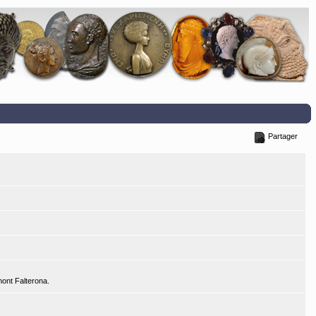
Partager
mont Falterona.