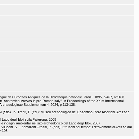
ogue des Bronzes Antiques de la Bibliothèque nationale. Paris : 1895, p.467, n°1100.
rt. Anatomical votives in pre-Roman Italy", in Proceedings of the XXIst International
 Archaeologicae Supplementum 4. 2024, p.113-138.
7
oli (Stia). In: Trenti, F. (ed.): Museo archeologico del Casentino Piero Albertoni. Arezzo :
 Lago degli Idoli sulla Falterona. 2008
e le indagini ambientali nel sito archeologico del Lago degli Idoli. 2007
In: Vilucchi, S. – Zamarchi Grassi, P. (eds): Etruschi nel tempo: i ritrovamenti di Arezzo dal
9-108.