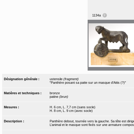
1134a
Désignation générale :
ustensile
(fragment)
"Panthère posant sa patte sur un masque d'Attis (?)"
Matières et techniques :
bronze
patine
(brun)
Mesures :
H. 6 cm, L. 7,7 cm (sans socle)
H. 8 cm, L. 9 cm (avec socle)
Description :
Panthère debout, tournée vers la gauche. Sa tête est dirig
L’animal et le masque sont fixés sur une armature compos