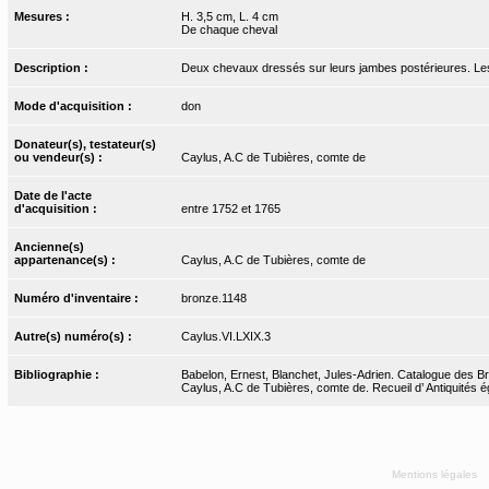
Mesures :
H. 3,5 cm, L. 4 cm
De chaque cheval
Description :
Deux chevaux dressés sur leurs jambes postérieures. Les fl
Mode d'acquisition :
don
Donateur(s), testateur(s)
ou vendeur(s) :
Caylus, A.C de Tubières, comte de
Date de l'acte
d'acquisition :
entre 1752 et 1765
Ancienne(s)
appartenance(s) :
Caylus, A.C de Tubières, comte de
Numéro d'inventaire :
bronze.1148
Autre(s) numéro(s) :
Caylus.VI.LXIX.3
Bibliographie :
Babelon, Ernest, Blanchet, Jules-Adrien. Catalogue des Bro
Caylus, A.C de Tubières, comte de. Recueil d’ Antiquités ég
Mentions légales