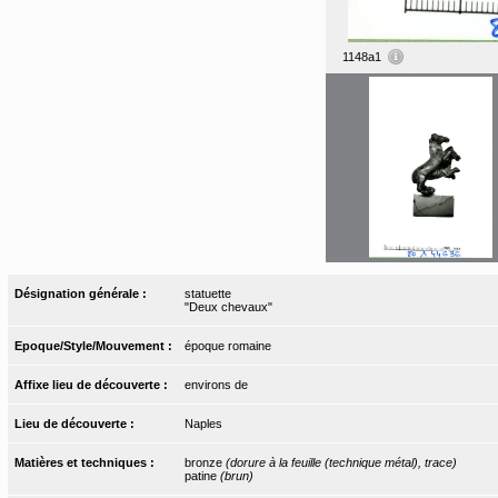
1148a1
Désignation générale :
statuette
"Deux chevaux"
Epoque/Style/Mouvement :
époque romaine
Affixe lieu de découverte :
environs de
Lieu de découverte :
Naples
Matières et techniques :
bronze
(dorure à la feuille (technique métal), trace)
patine
(brun)