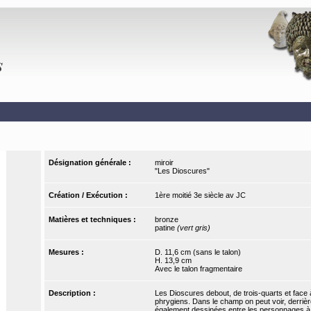
Désignation générale :
miroir
"Les Dioscures"
Création / Exécution :
1ère moitié 3e siècle av JC
Matières et techniques :
bronze
patine
(vert gris)
Mesures :
D. 11,6 cm (sans le talon)
H. 13,9 cm
Avec le talon fragmentaire
Description :
Les Dioscures debout, de trois-quarts et face à
phrygiens. Dans le champ on peut voir, derrièr
également dessinées entre les personnages à 