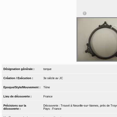
Désignation générale :
torque
Création / Exécution :
3e siècle av JC
Epoque/Style/Mouvement :
Tène
Lieu de découverte :
France
Précisions sur la
Découverte : Trouvé à Neuville-sur-Vannes, près de Troy
découverte :
Pays : France