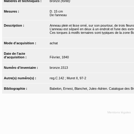
Matières et techniques :
bronze
(fonte)
Mesures :
D. 15 cm
De l’anneau
Description :
Anneau plein et lisse orné, sur son pourtour, de trois fleur
L’anneau est séparé en deux à un endroit et l’une des extr
Ces torques à motifs ternaires sont typiques de la zon
Mode d'acquisition :
achat
Date de l'acte
d'acquisition :
Février, 1840
Numéro d'inventaire :
bronze.1513
Autre(s) numéro(s) :
reg.C.142 ; Muret II, 97-2
Bibliographie :
Babelon, Ernest, Blanchet, Jules-Adrien. Catalogue des Bro
Mentions légales