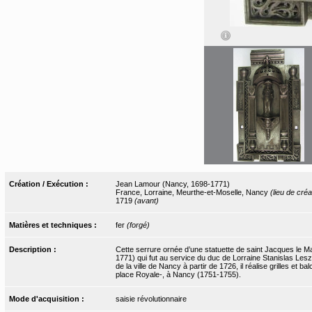
Création / Exécution :
Jean Lamour (Nancy, 1698-1771)
France, Lorraine, Meurthe-et-Moselle, Nancy
(lieu de créa
1719
(avant)
Matières et techniques :
fer
(forgé)
Description :
Cette serrure ornée d’une statuette de saint Jacques le M
1771) qui fut au service du duc de Lorraine Stanislas Leszc
de la ville de Nancy à partir de 1726, il réalise grilles et b
place Royale-, à Nancy (1751-1755).
Mode d'acquisition :
saisie révolutionnaire