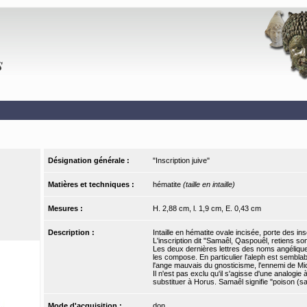
Désignation générale :
"Inscription juive"
Matières et techniques :
hématite
(taille en intaille)
Mesures :
H. 2,88 cm, l. 1,9 cm, E. 0,43 cm
Description :
Intaille en hématite ovale incisée, porte des i
L'inscription dit "Samaêl, Qaspouêl, retiens son 
Les deux dernières lettres des noms angéliques,
les compose. En particulier l'aleph est semblab
l'ange mauvais du gnosticisme, l'ennemi de Mic
Il n'est pas exclu qu'il s'agisse d'une analogie 
substituer à Horus. Samaêl signifie "poison 
Mode d'acquisition :
don