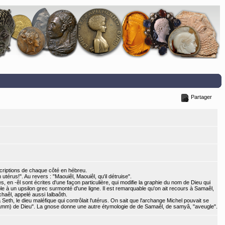
Partager
nscriptions de chaque côté en hébreu.
utérus!". Au revers : "Maouiêl, Maouiêl, qu'il détruise".
 en -êl sont écrites d'une façon particulière, qui modifie la graphie du nom de Dieu qui
le à un upsilon grec surmonté d'une ligne. Il est remarquable qu'on ait recours à Samaêl,
haêl, appelé aussi Ialbaôth.
à Seth, le dieu maléfique qui contrôlait l'utérus. On sait que l'archange Michel pouvait se
(samm) de Dieu". La gnose donne une autre étymologie de de Samaêl, de samyâ, "aveugle".