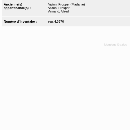
Ancienne(s)
Valton, Prosper (Madame)
appartenance(s) :
Valton, Prosper
Armand, Alfred
Numéro d'inventaire :
reg.H.3376
Mentions légales