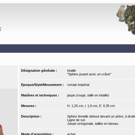
Désignation générale :
intaille
"Sphinx jouant avec un crâne"
Epoque/Style/Mouvement :
romain impérial
Matières et techniques :
jaspe
(rouge, taille en intaille)
Mesures :
H. 1,25 cm, l. 1,6 cm, E. 0,35 cm
Description :
Sphinx femelle debout devant un arbre, à droit
Ligne de sol.
Jaspe octogonale, taillée en biseau.
Mode d'acquisition :
achat