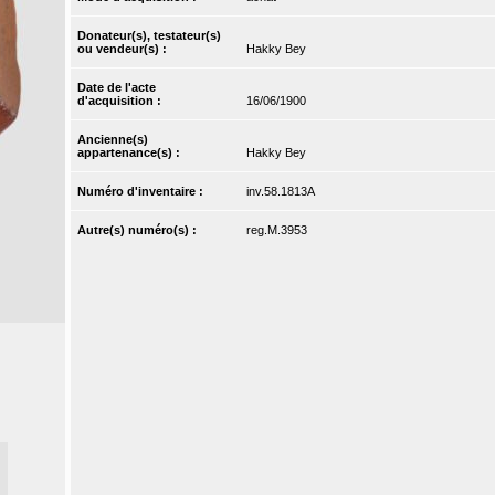
Donateur(s), testateur(s)
ou vendeur(s) :
Hakky Bey
Date de l'acte
d'acquisition :
16/06/1900
Ancienne(s)
appartenance(s) :
Hakky Bey
Numéro d'inventaire :
inv.58.1813A
Autre(s) numéro(s) :
reg.M.3953