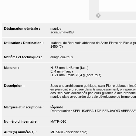
Désignation générale :
matrice
sceau
(navette)
Utilisation / Destination :
Isabeau de Beauvoir, abbesse de Saint-Pierre de Blesle
(s
1450 (?)
Matières et techniques :
alliage cuivreux
Mesures :
H. 67 mm, l. 43 mm (face)
E. 4 mm (flanc)
H. 21 mm, Poids 75,4 g (hors-tout)
Description :
Sous une architecture gothique, saint Pierre debout, nimbé
en plein cintre creusée dans le soubassement, on aperçoit
des Beauvoir, accrochés par leurs guiches à des branches
matrice plate avec arête dorsale développée de forme co
Marques et inscriptions :
légende
Reproduction : SEEL ISABEAU DE BEAU/VOIR ABBESS
Numéro d'inventaire :
MATR-010
Autre(s) numéro(s) :
ME 5601 (ancienne cote)