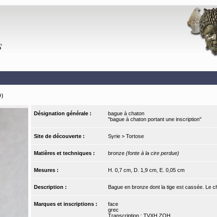
9)
Désignation générale :
bague à chaton
"bague à chaton portant une inscription"
Site de découverte :
Syrie > Tortose
Matières et techniques :
bronze
(fonte à la cire perdue)
Mesures :
H. 0,7 cm, D. 1,9 cm, E. 0,05 cm
Description :
Bague en bronze dont la tige est cassée. Le ch
Marques et inscriptions :
face
grec
Transcription : TVXH ZOH