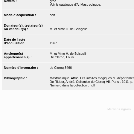
Revers :
grec
Voir le catalogue d'A. Mastrocinque.
Mode d'acquisition :
don
Donateur(s), testateur(s)
ou vendeur(s) :
M. et Mme H. de Boisgelin
Date de l'acte
d'acquisition :
1967
Ancienne(s)
M. et Mme H. de Boisgelin
appartenance(s) :
De Clercq, Louis
Numéro d'inventaire :
de Clercq.3466
Bibliographie :
Mastrocinque, Attilio. Les intailles magiques du départeme
De Ridder, André. Collection de Clercq VII. Paris : 1911, p.
Numéro dans la collection : null
Mentions légales