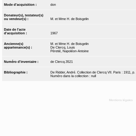
Mode d'acquisition :
don
Donateur(s), testateur(s)
ou vendeur(s) :
M. et Mme H. de Boisgelin
Date de l'acte
d'acquisition :
1967
Ancienne(s)
M. et Mme H. de Boisgelin
appartenance(s) :
De Clercq, Louis
Péretié, Napoléon-Antoine
Numéro d'inventaire :
de Clercq.3521
Bibliographie :
De Ridder, André. Collection de Clercq VII. Paris : 1911, p.
Numéro dans la collection : null
Mentions légales