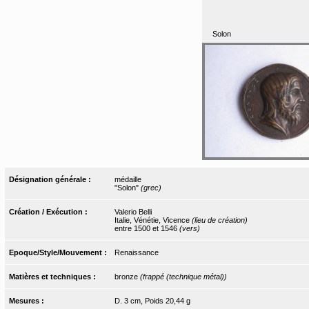
Solon
Désignation générale :
médaille
"Solon"
(grec)
Création / Exécution :
Valerio Belli
Italie, Vénétie, Vicence
(lieu de création)
entre 1500 et 1546
(vers)
Epoque/Style/Mouvement :
Renaissance
Matières et techniques :
bronze
(frappé (technique métal))
Mesures :
D. 3 cm, Poids 20,44 g