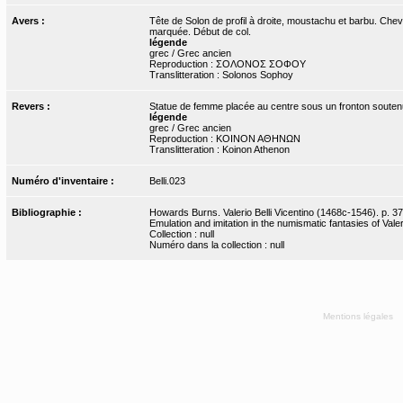
Avers :
Tête de Solon de profil à droite, moustachu et barbu. Ch
marquée. Début de col.
légende
grec / Grec ancien
Reproduction : ΣΟΛΟΝΟΣ ΣΟΦΟΥ
Translitteration : Solonos Sophoy
Revers :
Statue de femme placée au centre sous un fronton souten
légende
grec / Grec ancien
Reproduction : ΚΟΙΝΟΝ ΑΘΗΝΩΝ
Translitteration : Koinon Athenon
Numéro d'inventaire :
Belli.023
Bibliographie :
Howards Burns. Valerio Belli Vicentino (1468c-1546). p. 37
Emulation and imitation in the numismatic fantasies of Valeri
Collection : null
Numéro dans la collection : null
Mentions légales