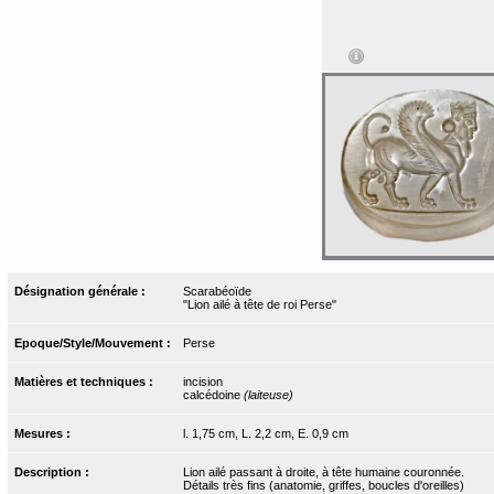
Désignation générale :
Scarabéoïde
"Lion ailé à tête de roi Perse"
Epoque/Style/Mouvement :
Perse
Matières et techniques :
incision
calcédoine
(laiteuse)
Mesures :
l. 1,75 cm, L. 2,2 cm, E. 0,9 cm
Description :
Lion ailé passant à droite, à tête humaine couronnée.
Détails très fins (anatomie, griffes, boucles d'oreilles)