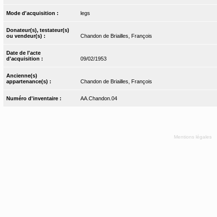
Mode d'acquisition :
legs
Donateur(s), testateur(s)
ou vendeur(s) :
Chandon de Briailles, François
Date de l'acte
d'acquisition :
09/02/1953
Ancienne(s)
appartenance(s) :
Chandon de Briailles, François
Numéro d'inventaire :
AA.Chandon.04
Mentions légales