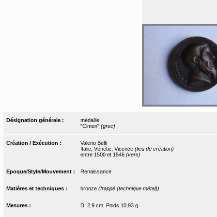
Désignation générale :
médaille
"Cimon"
(grec)
Création / Exécution :
Valerio Belli
Italie, Vénétie, Vicence
(lieu de création)
entre 1500 et 1546
(vers)
Epoque/Style/Mouvement :
Renaissance
Matières et techniques :
bronze
(frappé (technique métal))
Mesures :
D. 2,9 cm, Poids 10,93 g