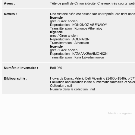
Avers :
Tête de profil de Cimon à droite. Cheveux très courts, pet
Revers :
Une Victoire ailée est assise sur un trophée, elle tient dan
légende
grec / Grec ancien
Reproduction : ΚΟΝΩΝΟΣ ΑΘΕΝΑΙΟΥ
Translitteration : Kononos Athenaioy
légende
grec / Grec ancien
Reproduction : ΑΘΕΝΑΙΩΝ
Translitteration : Athenaion
légende
grec / Grec ancien
Reproduction : ΚΑΤΑ ΛΑΚΕΔΑΙΜΟΝΙΩΝ
Translitteration : Kata Lakedaimonion
Numéro d'inventaire :
Belli.060
Bibliographie :
Howards Burns. Valerio Belli Vicentino (1468c-1546). p.377
Emulation and imitation in the numismatic fantasies of Valeri
Collection : null
Numéro dans la collection : null
Mentions légales