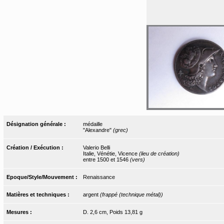
Désignation générale :
médaille
"Alexandre"
(grec)
Création / Exécution :
Valerio Belli
Italie, Vénétie, Vicence
(lieu de création)
entre 1500 et 1546
(vers)
Epoque/Style/Mouvement :
Renaissance
Matières et techniques :
argent
(frappé (technique métal))
Mesures :
D. 2,6 cm, Poids 13,81 g