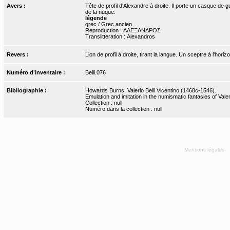
Avers :
Tête de profil d'Alexandre à droite. Il porte un casque d
de la nuque.
légende
grec / Grec ancien
Reproduction : ΑΛΕΞΑΝΔΡΟΣ
Translitteration : Alexandros
Revers :
Lion de profil à droite, tirant la langue. Un sceptre à l'hor
Numéro d'inventaire :
Belli.076
Bibliographie :
Howards Burns. Valerio Belli Vicentino (1468c-1546).
Emulation and imitation in the numismatic fantasies of Valeri
Collection : null
Numéro dans la collection : null
Mentions légales