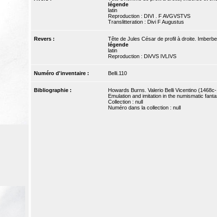
légende
latin
Reproduction : DIVI . F AVGVSTVS
Translitteration : Divi F Augustus
Revers :
Tête de Jules César de profil à droite. Imberbe
légende
latin
Reproduction : DiVVS IVLIVS
Numéro d'inventaire :
Belli.110
Bibliographie :
Howards Burns. Valerio Belli Vicentino (1468c
Emulation and imitation in the numismatic fantasi
Collection : null
Numéro dans la collection : null