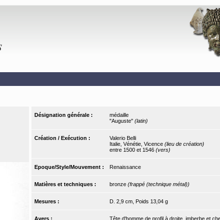
Désignation générale :
médaille
"Auguste"
(latin)
Création / Exécution :
Valerio Belli
Italie, Vénétie, Vicence
(lieu de création)
entre 1500 et 1546
(vers)
Epoque/Style/Mouvement :
Renaissance
Matières et techniques :
bronze
(frappé (technique métal))
Mesures :
D. 2,9 cm, Poids 13,04 g
Avers :
Tête d'homme de profil à droite, imberbe et che