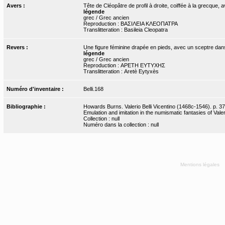
Avers :
Tête de Cléopâtre de profil à droite, coiffée à la grecque, a
légende
grec / Grec ancien
Reproduction : ΒΑΣΙΛΕΙΑ ΚΛΕΟΠΑΤΡΑ
Translitteration : Basileia Cleopatra
Revers :
Une figure féminine drapée en pieds, avec un sceptre dan
légende
grec / Grec ancien
Reproduction : ΑΡΕΤΗ ΕΥΤΥΧΗΣ
Translitteration : Aretè Eytyxès
Numéro d'inventaire :
Belli.168
Bibliographie :
Howards Burns. Valerio Belli Vicentino (1468c-1546). p. 37
Emulation and imitation in the numismatic fantasies of Valeri
Collection : null
Numéro dans la collection : null
Mentions légales