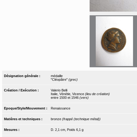
Désignation générale :
médaille
"Cléopâtre"
(grec)
Création / Exécution :
Valerio Belli
Italie, Vénétie, Vicence
(lieu de création)
entre 1500 et 1546
(vers)
Epoque/Style/Mouvement :
Renaissance
Matières et techniques :
bronze
(frappé (technique métal))
Mesures :
D. 2,1 cm, Poids 6,1 g