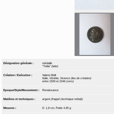
Désignation générale :
médaille
"Totila"
(latin)
Création / Exécution :
Valerio Belli
Italie, Vénétie, Vicence
(lieu de création)
entre 1500 et 1546
(vers)
Epoque/Style/Mouvement :
Renaissance
Matières et techniques :
argent
(frappé (technique métal))
Mesures :
D. 1,8 cm, Poids 4,95 g