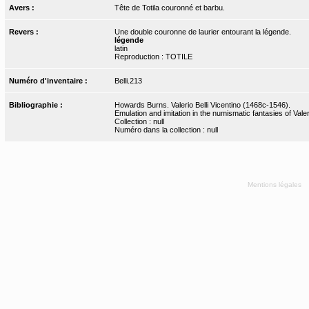
Avers :
Tête de Totila couronné et barbu.
Revers :
Une double couronne de laurier entourant la légende.
légende
latin
Reproduction : TOTILE
Numéro d'inventaire :
Belli.213
Bibliographie :
Howards Burns. Valerio Belli Vicentino (1468c-1546).
Emulation and imitation in the numismatic fantasies of Valeri
Collection : null
Numéro dans la collection : null
Mentions légales