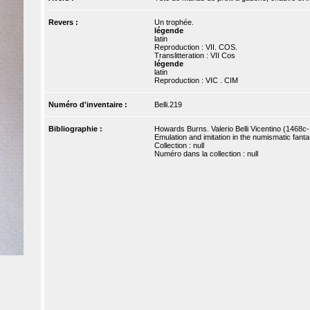
Revers :
Un trophée.
légende
latin
Reproduction : VII. COS.
Translitteration : VII Cos
légende
latin
Reproduction : VIC . CIM
Numéro d'inventaire :
Belli.219
Bibliographie :
Howards Burns. Valerio Belli Vicentino (1468c
Emulation and imitation in the numismatic fantasi
Collection : null
Numéro dans la collection : null