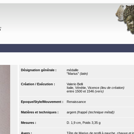
Désignation générale :
médaille
"Marius"
(latin)
Création / Exécution :
Valerio Belli
Italie, Vénétie, Vicence
(lieu de création)
entre 1500 et 1546
(vers)
Epoque/Style/Mouvement :
Renaissance
Matières et techniques :
argent
(frappé (technique métal))
Mesures :
D. 1,9 cm, Poids 3,35 g
Avers :
Tête de Marius de profil à gauche, chauve et 