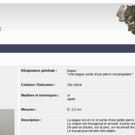
Désignation générale :
bague
"Une bague sertie d'une pierre rectangulaire."
Création / Exécution :
15e siècle
Matières et techniques :
or
agate
Mesures :
D. 2,2 cm
Description :
La bague est en or et sertie d'une petite pierr
Le chaton est hexagonal et arrondi. Il porte une
De part et d'autre, sur le jonc, on reconnaît le
Le travail pourrait bien être italien.