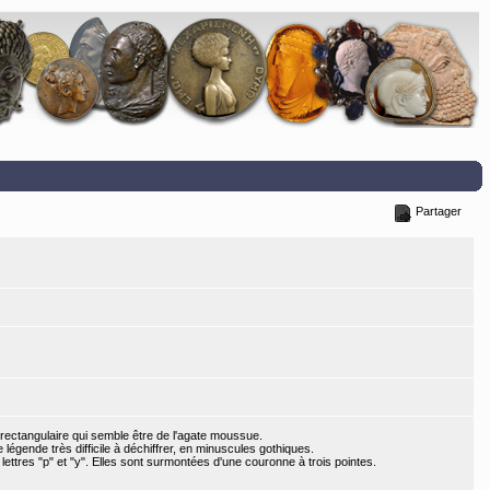
Partager
e rectangulaire qui semble être de l'agate moussue.
 légende très difficile à déchiffrer, en minuscules gothiques.
s lettres "p" et "y". Elles sont surmontées d'une couronne à trois pointes.