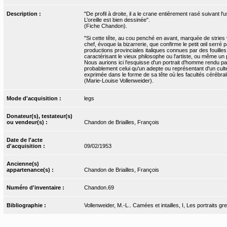
Description :
"De profil à droite, il a le crane entièrement rasé suivant
L’oreille est bien dessinée".
(Fiche Chandon).
"Si cette tête, au cou penché en avant, marquée de stries
chef, évoque la bizarrerie, que confirme le petit œil serré
productions provinciales italiques connues par des fouille
caractérisant le vieux philosophe ou l'artiste, ou même un 
Nous aurions ici l'esquisse d'un portrait d'homme rendu par 
probablement celui qu'un adepte ou représentant d'un culte ou
exprimée dans le forme de sa tête où les facultés cérébra
(Marie-Louise Vollenweider).
Mode d'acquisition :
legs
Donateur(s), testateur(s)
ou vendeur(s) :
Chandon de Briailles, François
Date de l'acte
d'acquisition :
09/02/1953
Ancienne(s)
appartenance(s) :
Chandon de Briailles, François
Numéro d'inventaire :
Chandon.69
Bibliographie :
Vollenweider, M.-L.. Camées et intailles, I, Les portraits g