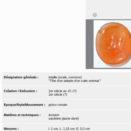
Désignation générale :
intaille
(ovale, convexe)
"Tête d'un adepte d'un culte oriental."
Création / Exécution :
1er siècle av JC (?)
1er siècle (?)
Epoque/Style/Mouvement :
gréco romain
Matières et techniques :
incision
sardoine
(jaune doré)
Mesures :
l. 1 cm, L. 1,15 cm, E. 0,2 cm