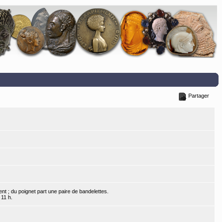
Partager
ent ; du poignet part une paire de bandelettes.
 11 h.