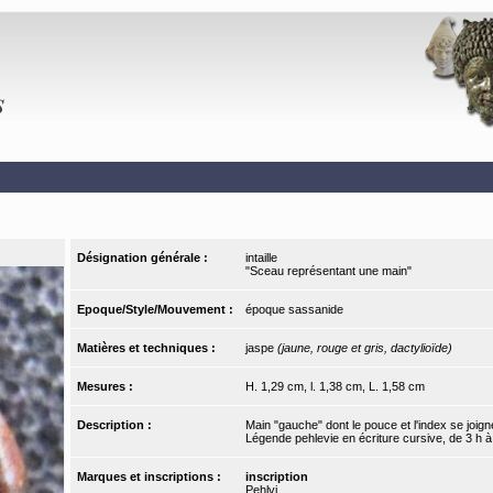
Désignation générale :
intaille
"Sceau représentant une main"
Epoque/Style/Mouvement :
époque sassanide
Matières et techniques :
jaspe
(jaune, rouge et gris, dactylioïde)
Mesures :
H. 1,29 cm, l. 1,38 cm, L. 1,58 cm
Description :
Main "gauche" dont le pouce et l'index se joign
Légende pehlevie en écriture cursive, de 3 h à
Marques et inscriptions :
inscription
Pehlvi