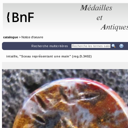
Panneau de gestion des cookies
catalogue
> Notice d'oeuvre
Recherche multicritères
intaille, "Sceau représentant une main" (reg.D.3402)