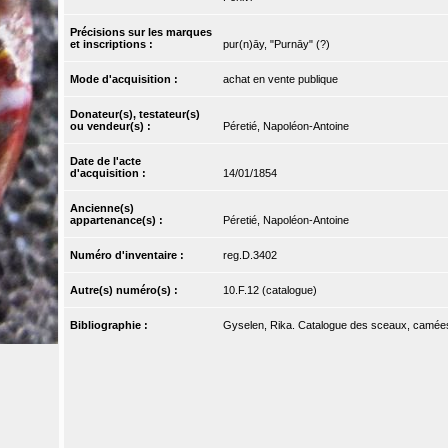
Précisions sur les marques
et inscriptions :
pur(n)āy, "Purnāy" (?)
Mode d'acquisition :
achat en vente publique
Donateur(s), testateur(s)
ou vendeur(s) :
Péretié, Napoléon-Antoine
Date de l'acte
d'acquisition :
14/01/1854
Ancienne(s)
appartenance(s) :
Péretié, Napoléon-Antoine
Numéro d'inventaire :
reg.D.3402
Autre(s) numéro(s) :
10.F.12 (catalogue)
Bibliographie :
Gyselen, Rika. Catalogue des sceaux, camées et