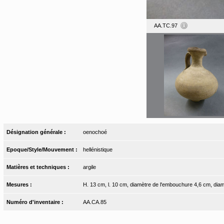
AA.TC.97
Désignation générale :
oenochoé
Epoque/Style/Mouvement :
hellénistique
Matières et techniques :
argile
Mesures :
H. 13 cm, l. 10 cm, diamètre de l'embouchure 4,6 cm, dia
Numéro d'inventaire :
AA.CA.85