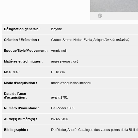
Désignation générale :
lécythe
Création / Exécution :
Grèce, Sterea Hellas Evoia, Attique
(lieu de création)
Epoque/Style/Mouvement :
vernis noir
Matières et techniques :
argile
(vernis noir)
Mesures :
H. 18 cm
Mode d'acquisition :
mode d'acquisition inconnu
Date de l'acte
d'acquisition :
avant 1791
Numéro d'inventaire :
De Ridder.1055
Autre(s) numéro(s) :
inv.65.5106
Bibliographie :
De Ridder, André. Catalogue des vases peints de la Bibliot