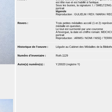
est tête nue et est habillé à l'antique.
Sous les bustes, la signature: I. / SMELTZING
portrait
légende
Reproduction : GULIELM / REX / MARIA / REGIN
Revers :
Trois petites médailles accolé (1 et 2) représe
médaille en question.
Le tout est surmonté par une couronne
A l'exergue, la date en chiffre romain: MDCXCI
portrait
Reproduction : ARMIS / NOMI / NISQ / TER
Historique de l'oeuvre :
Léguée au Cabinet des Médailles de la Bibliothè
Numéro d'inventaire :
Roth.1129
Autre(s) numéro(s) :
Y.20020 (registre Y)