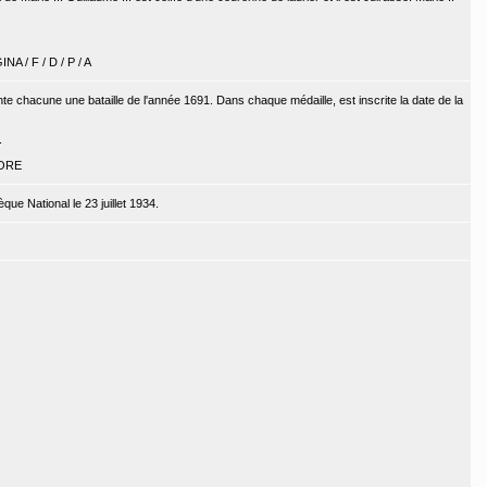
.
A / F / D / P / A
nte chacune une bataille de l'année 1691. Dans chaque médaille, est inscrite la date de la
.
RORE
que National le 23 juillet 1934.