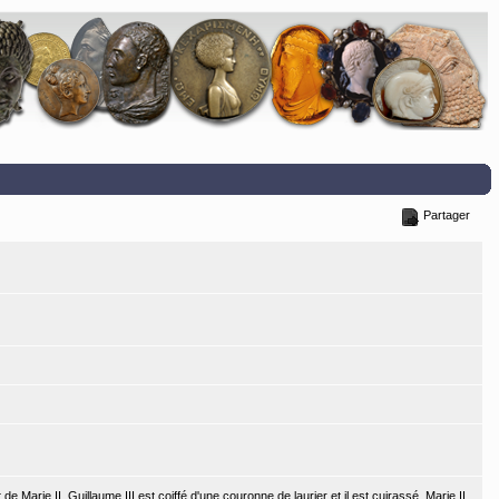
Partager
e Marie II. Guillaume III est coiffé d'une couronne de laurier et il est cuirassé. Marie II