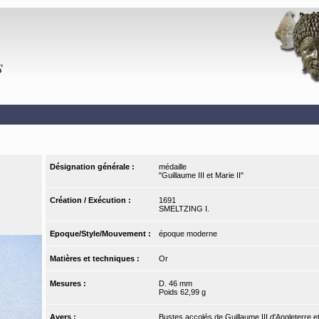
Désignation générale :
médaille
"Guillaume III et Marie II"
Création / Exécution :
1691
SMELTZING I.
Epoque/Style/Mouvement :
époque moderne
Matières et techniques :
Or
Mesures :
D. 46 mm
Poids 62,99 g
Avers :
Bustes accolés de Guillaume III d'Angleterre et d