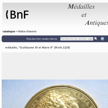
Panneau de gestion des cookies
catalogue
> Notice d'oeuvre
Recherche multicritères
médaille, "Guillaume III et Marie II" (Roth.1129)