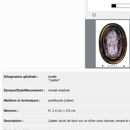
Désignation générale :
intaille
"Jupiter"
Epoque/Style/Mouvement :
romain impérial
Matières et techniques :
améthyste
(claire)
Mesures :
H. 1,4 cm, l. 0,5 cm
Description :
Jupiter assis de face sur un trône sans dossier, tenant le