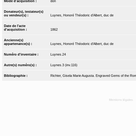
Mode d'acquisition :
don
Donateur(s), testateur(s)
ou vendeur(s) :
Luynes, Honoré Théodoric d’Albert, duc de
Date de l'acte
d'acquisition :
1862
Ancienne(s)
appartenance(s) :
Luynes, Honoré Théodoric d’Albert, duc de
Numéro d'inventaire :
Luynes.24
Autre(s) numéro(s) :
Luynes.3 (inv.116)
Bibliographie :
Richter, Gisela Marie Augusta. Engraved Gems of the Rom
Mentions légales