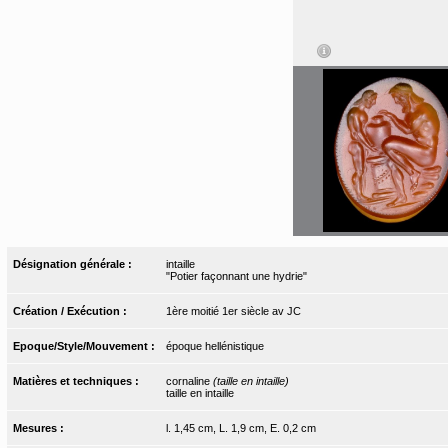
Désignation générale :
intaille
"Potier façonnant une hydrie"
Création / Exécution :
1ère moitié 1er siècle av JC
Epoque/Style/Mouvement :
époque hellénistique
Matières et techniques :
cornaline
(taille en intaille)
taille en intaille
Mesures :
l. 1,45 cm, L. 1,9 cm, E. 0,2 cm