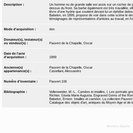
Description :
Un homme nu de grande taille est assis sur un rocher de p
dessus du front. Sa barbe également est très travaillée, e
lèvre d'une hydrie que soutient devant lui un éphèbe debou
Babelon, en 1899, propose de voir dans cette scène le devi
témoignages de représentations d'artistes au travail, en l'
Mode d'acquisition :
don
Donateur(s), testateur(s)
ou vendeur(s) :
Pauvert de la Chapelle, Oscar
Date de l'acte
d'acquisition :
1899
Ancienne(s)
Pauvert de la Chapelle, Oscar
appartenance(s) :
Castellani, Alessandro
Numéro d'inventaire :
Pauvert.106
Bibliographie :
Vollenweider, M.-L.. Camées et intailles, I, Les portraits 
Richter, Gisela Marie Augusta. Engraved Gems of the Rom
Babelon, Ernest. Intailles et camées. La collection Pauvert
Catalogue des objets d’art, antiques du Moyen-Age et de 
Mentions légales