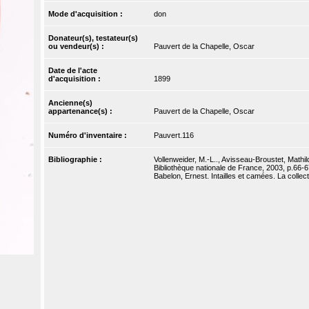
Mode d'acquisition :
don
Donateur(s), testateur(s)
ou vendeur(s) :
Pauvert de la Chapelle, Oscar
Date de l'acte
d'acquisition :
1899
Ancienne(s)
appartenance(s) :
Pauvert de la Chapelle, Oscar
Numéro d'inventaire :
Pauvert.116
Bibliographie :
Vollenweider, M.-L.., Avisseau-Broustet, Mathild
Bibliothèque nationale de France, 2003, p.66-6
Babelon, Ernest. Intailles et camées. La collec