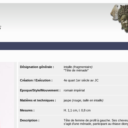
Désignation générale :
intaille
(fragmentaire)
"Tête de ménade"
Création / Exécution :
4e quart 1er siècle av JC
Epoque/Style/Mouvement :
romain impérial
Matières et techniques :
jaspe
(rouge, taille en intaille)
Mesures :
H. 1,1 cm, l. 0,8 cm
Description :
Tête de femme de profil à gauche. Ses cheveux
s'agit d'une ménade, participant au thiase dion