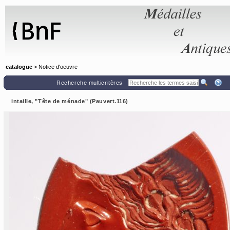
Panneau de gestion des cookies
catalogue
> Notice d'oeuvre
Recherche multicritères
intaille, "Tête de ménade" (Pauvert.116)