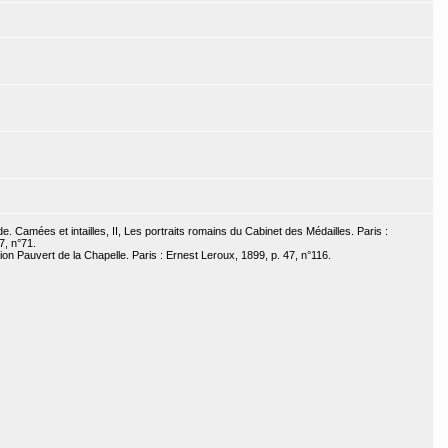
e. Camées et intailles, II, Les portraits romains du Cabinet des Médailles. Paris :
7, n°71.
tion Pauvert de la Chapelle. Paris : Ernest Leroux, 1899, p. 47, n°116.