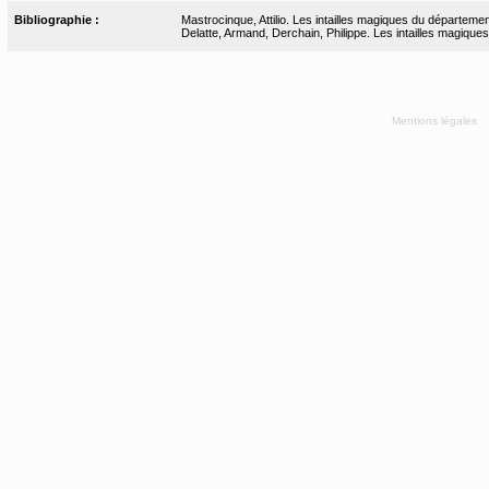
Bibliographie :
Mastrocinque, Attilio. Les intailles magiques du départemen
Delatte, Armand, Derchain, Philippe. Les intailles magiques
Mentions légales