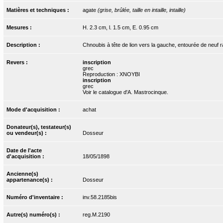
Matières et techniques :
agate
(grise, brûlée, taille en intaille, intaille)
Mesures :
H. 2.3 cm, l. 1.5 cm, E. 0.95 cm
Description :
Chnoubis à tête de lion vers la gauche, entourée de neuf 
Revers :
inscription
grec
Reproduction : XNOYBI
inscription
grec
Voir le catalogue d'A. Mastrocinque.
Mode d'acquisition :
achat
Donateur(s), testateur(s)
ou vendeur(s) :
Dosseur
Date de l'acte
d'acquisition :
18/05/1898
Ancienne(s)
appartenance(s) :
Dosseur
Numéro d'inventaire :
inv.58.2185bis
Autre(s) numéro(s) :
reg.M.2190