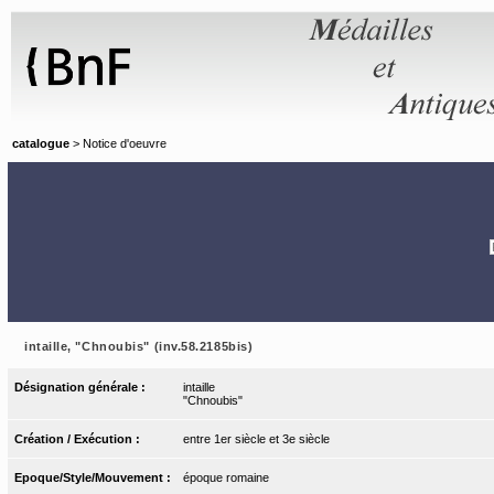
Panneau de gestion des cookies
catalogue
> Notice d'oeuvre
intaille, "Chnoubis" (inv.58.2185bis)
Désignation générale :
intaille
"Chnoubis"
Création / Exécution :
entre 1er siècle et 3e siècle
Epoque/Style/Mouvement :
époque romaine