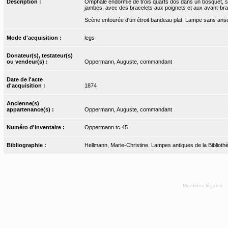
Description :
Omphale endormie de trois quarts dos dans un bosquet, sur 
jambes, avec des bracelets aux poignets et aux avant-bra
Scène entourée d'un étroit bandeau plat. Lampe sans anse 
Mode d'acquisition :
legs
Donateur(s), testateur(s)
ou vendeur(s) :
Oppermann, Auguste, commandant
Date de l'acte
d'acquisition :
1874
Ancienne(s)
appartenance(s) :
Oppermann, Auguste, commandant
Numéro d'inventaire :
Oppermann.tc.45
Bibliographie :
Hellmann, Marie-Christine. Lampes antiques de la Bibliothèq
Mentions légales