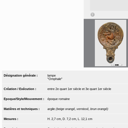
Désignation générale :
lampe
"Omphale"
Création / Exécution :
entre 2e quart 1er siècle et 3e quart 1er siècle
Epoque/Style/Mouvement :
époque romaine
Matières et techniques :
argile
(beige orangé, vernissé, brun orangé)
Mesures :
H. 2,7 cm, D. 7,2 cm, L. 12,1 cm