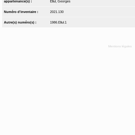
appartenance(s) :
Ellul, Georges
Numéro d'inventaire :
2021.130
Autre(s) numéro(s) :
1986.Ellul.1
Mentions légales