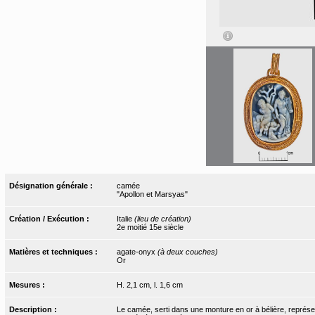
Désignation générale :
camée
"Apollon et Marsyas"
Création / Exécution :
Italie
(lieu de création)
2e moitié 15e siècle
Matières et techniques :
agate-onyx
(à deux couches)
Or
Mesures :
H. 2,1 cm, l. 1,6 cm
Description :
Le camée, serti dans une monture en or à bélière, représen