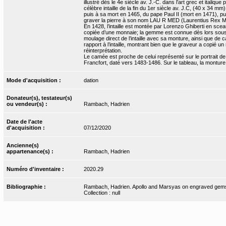
illustré dès le 4e siècle av. J.-C. dans l’art grec et italiq
célèbre intaille de la fin du 1er siècle av. J.C, (40 x 34 
puis à sa mort en 1465, du pape Paul II (mort en 1471), pu
graver la pierre à son nom LAU R MED (Laurentius Rex M
En 1428, l’intaille est montée par Lorenzo Ghiberti en sceau
copiée d’une monnaie; la gemme est connue dès lors sous l
moulage direct de l’intaille avec sa monture, ainsi que de c
rapport à l’intaille, montrant bien que le graveur a copié 
réinterprétation.
Le camée est proche de celui représenté sur le portrait d
Francfort, daté vers 1483-1486. Sur le tableau, la monture 
Mode d'acquisition :
dation
Donateur(s), testateur(s)
ou vendeur(s) :
Rambach, Hadrien
Date de l'acte
d'acquisition :
07/12/2020
Ancienne(s)
appartenance(s) :
Rambach, Hadrien
Numéro d'inventaire :
2020.29
Bibliographie :
Rambach, Hadrien. Apollo and Marsyas on engraved gem
Collection : null