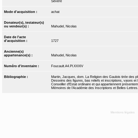
Sévère
Mode d'acquisition :
achat
Donateur(s), testateur(s)
ou vendeur(s) :
Mahudel, Nicolas
Date de l'acte
d'acquisition :
1727
Ancienne(s)
appartenance(s) :
Mahudel, Nicolas
Numéro d'inventaire :
Foucault.A4.Pl.XXXIV
Bibliographie :
Martin, Jacques, dom. La Religion des Gaulois tirée des plu
Desseins des figures, bas reliefs et inscriptions, vases e
Conseiller d'Estat ordinaire et qui appartiennent présent
Mémoires de l’Académie des Inscriptions et Belles-Lettres. P
Mentions légales