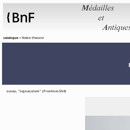
Panneau de gestion des cookies
catalogue
> Notice d'oeuvre
sceau, "signaculum" (Froehner.554)