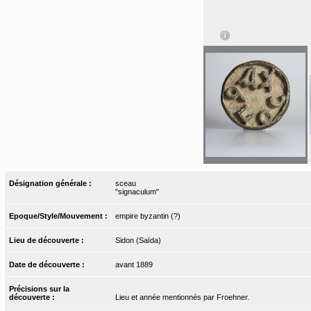
Désignation générale :
sceau
"signaculum"
Epoque/Style/Mouvement :
empire byzantin (?)
Lieu de découverte :
Sidon (Saïda)
Date de découverte :
avant 1889
Précisions sur la
découverte :
Lieu et année mentionnés par Froehner.