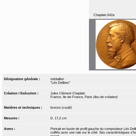
Chaplain.042a
Désignation générale :
médaillon
"Léo Delibes"
Création / Exécution :
Jules Clément Chaplain
France, Ile-de-France, Paris
(lieu de création)
Matières et techniques :
bronze
(coulé)
Mesures :
D. 17,2 cm
Avers :
Portrait en buste de profil gauche du compositeur Léo De
coiffés avec une raie sur le côté. Ses caractéristiques s’
grand.