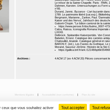
Le trésor de la Sainte-Chapelle. Paris : RMN, 
Dahmen, Karsten. Untersuchungen zu Form und 
n°85.
Durand, Jannic. Byzance - L’art byzantin dans 
1789. Le patrimoine libéré [cat.exp.]. Biblioth
Bergmann, Marianne., Zanker, Paul. 'Damnatio
Kaiser und des Nerva', Jahrbuch des deutschen
Gaborit-Chopin. "Le bâton cantoral de la sainte
https://www.persee.fr/doc/bulmo_0007-4
Calza, Raissa. Iconografia Romana Imperiale da
LXXXII.
Delbrück. Spätantike Kaiserportäts. Von Consta
Babelon, Ernest. Catalogue des camées antique
Chabouillet, Anatole. Catalogue général et rai
BARON F. (éd.), Les Fastes du Gothique. Le s
Morand, Sauveur-Jérôme. Histoire de la Ste-Ch
https://gallica.bnf.fr/ark:/12148/bpt6k55486
Archives :
4 ACM 17 (ex 4 ACM 20) Pièces concernant le d
Mentions légales
Accessibilité (non conforme)
Plan du site
ur ceux que vous souhaitez activer
Tout accepter
Tout refus