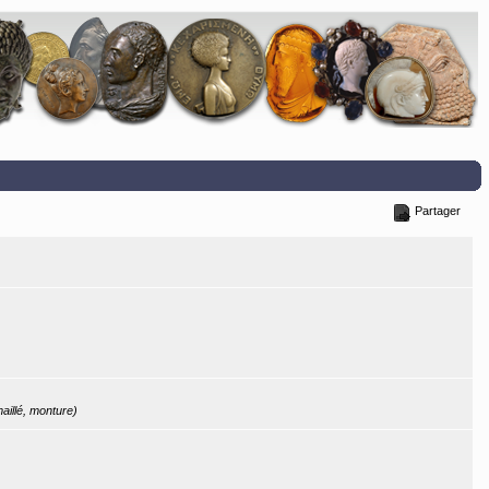
Partager
maillé, monture)