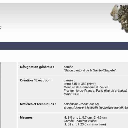
Désignation générale :
camée
"Bâton cantoral de la Sainte-Chapelle"
Création / Exécution :
camée :
entre 315 et 330
(vers)
Monture de Hennequin du Vivier
France, Ile-de-France, Paris
(lieu de création)
avant 1368
Matières et techniques :
calcédoine
(ronde bosse)
argent
(dorure à la feuille (technique métal), é
Mesures :
H. 9,8 cm, L. 8,7 cm, E. 4,6 cm
Camée - hauteur visible
H. 31 cm, l. 23,6 cm (monture)