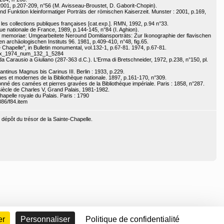
2001, p.207-209, n°56 (M. Avisseau-Broustet, D. Gaborit-Chopin).
Funktion kleinformatiger Porträts der römischen Kaiserzeit. Munster : 2001, p.169,
les collections publiques françaises [cat.exp.]. RMN, 1992, p.94 n°33.
èque nationale de France, 1989, p.144-145, n°84 (I. Aghion).
 memoriae: Umgearbeitete Neround Domitiansporträts: Zur Ikonographie der flavischen
 archäologischen Instituts 96. 1981, p.409-410, n°48, fig.65.
 Chapelle", in Bulletin monumental, vol.132-1, p.67-81. 1974, p.67-81.
73x_1974_num_132_1_5284
 Carausio a Giuliano (287-363 d.C.). L'Erma di Bretschneider, 1972, p.238, n°150, pl.
ntinus Magnus bis Carinus III. Berlin : 1933, p.229.
s et modernes de la Bibliothèque nationale. 1897, p.161-170, n°309.
sonné des camées et pierres gravées de la Bibliothèque impériale. Paris : 1858, n°287.
iècle de Charles V, Grand Palais, 1981-1982.
apelle royale du Palais. Paris : 1790
886/f84.item
épôt du trésor de la Sainte-Chapelle.
er
Personnaliser
Politique de confidentialité