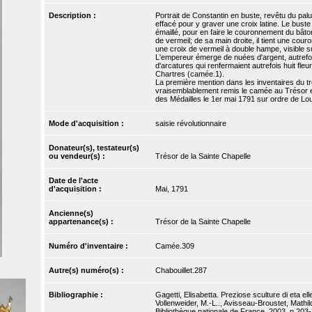
Description :
Portrait de Constantin en buste, revêtu du palu
effacé pour y graver une croix latine. Le bust
émaillé, pour en faire le couronnement du bâto
de vermeil; de sa main droite, il tient une couro
une croix de vermeil à double hampe, visible s
L'empereur émerge de nuées d'argent, autrefoi
d'arcatures qui renfermaient autrefois huit fle
Chartres (camée.1).
La première mention dans les inventaires du t
vraisemblablement remis le camée au Trésor
des Médailles le 1er mai 1791 sur ordre de Lou
Mode d'acquisition :
saisie révolutionnaire
Donateur(s), testateur(s)
ou vendeur(s) :
Trésor de la Sainte Chapelle
Date de l'acte
d'acquisition :
Mai, 1791
Ancienne(s)
appartenance(s) :
Trésor de la Sainte Chapelle
Numéro d'inventaire :
Camée.309
Autre(s) numéro(s) :
Chabouillet.287
Bibliographie :
Gagetti, Elisabetta. Preziose sculture di eta el
Vollenweider, M.-L.., Avisseau-Broustet, Mathild
Bibliothèque nationale de France, 2003, p.203-