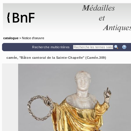
Panneau de gestion des cookies
catalogue
> Notice d'oeuvre
Recherche multicritères
camée, "Bâton cantoral de la Sainte-Chapelle" (Camée.309)