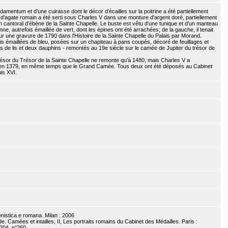
damentum et d’une cuirasse dont le décor d’écailles sur la poitrine a été partiellement
e d'agate romain a été serti sous Charles V dans une monture d'argent doré, partiellement
n cantoral d'ébène de la Sainte Chapelle. Le buste est vêtu d'une tunique et d'un manteau
nne, autrefois émaillée de vert, dont les épines ont été arrachées; de la gauche, il tenait
ur une gravure de 1790 dans l'Histoire de la Sainte Chapelle du Palais par Morand.
s émaillées de bleu, posées sur un chapiteau à pans coupés, décoré de feuillages et
urs de lis et deux dauphins - remontés au 19e siècle sur le camée de Jupiter du trésor de
résor du Trésor de la Sainte Chapelle ne remonte qu'à 1480, mais Charles V a
 en 1379, en même temps que le Grand Camée. Tous deux ont été déposés au Cabinet
is XVI.
lenistica e romana. Milan : 2006
e. Camées et intailles, II, Les portraits romains du Cabinet des Médailles. Paris :
204, n°260.