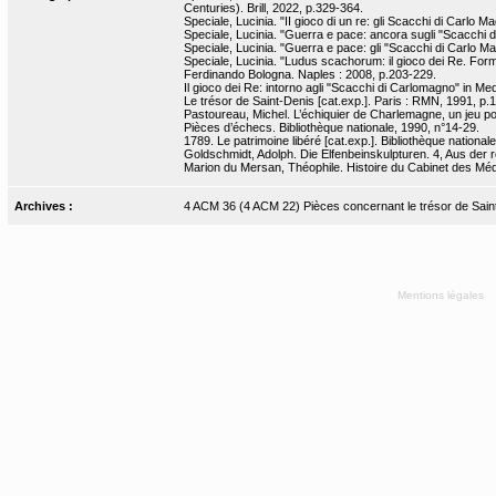
Centuries). Brill, 2022, p.329-364.
Speciale, Lucinia. "II gioco di un re: gli Scacchi di Carlo
Speciale, Lucinia. "Guerra e pace: ancora sugli "Scacchi di 
Speciale, Lucinia. "Guerra e pace: gli "Scacchi di Carlo Ma
Speciale, Lucinia. "Ludus scachorum: il gioco dei Re. Forma 
Ferdinando Bologna. Naples : 2008, p.203-229.
Il gioco dei Re: intorno agli "Scacchi di Carlomagno" in Me
Le trésor de Saint-Denis [cat.exp.]. Paris : RMN, 1991, p.
Pastoureau, Michel. L’échiquier de Charlemagne, un jeu po
Pièces d’échecs. Bibliothèque nationale, 1990, n°14-29.
1789. Le patrimoine libéré [cat.exp.]. Bibliothèque nation
Goldschmidt, Adolph. Die Elfenbeinskulpturen. 4, Aus der ro
Marion du Mersan, Théophile. Histoire du Cabinet des Médai
Archives :
4 ACM 36 (4 ACM 22) Pièces concernant le trésor de Sain
Mentions légales