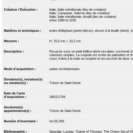
Création / Exécution :
Italie, Italie méridionale
(lieu de création)
Italie, Campanie, Salerne
(lieu de création)
Italie, Italie méridionale, Amalfi
(lieu de création)
entre 1080 et 1100
Matières et techniques :
ivoire d'éléphant
(peint (décor), dorure à la feuille (doré), t
Mesures :
H. 15,5 cm, l. 10,2 cm
Description :
Roi assis sous un petit édifice demi-circulaire, surmonté 
colonnes simples. La coupole est ornée de palmettes et d’
court; il tient à la main un sceptre et est escorté de deux v
Mode d'acquisition :
saisie révolutionnaire
Donateur(s), testateur(s)
ou vendeur(s) :
Trésor de Saint Denis
Date de l'acte
d'acquisition :
18/01/1794
Ancienne(s)
appartenance(s) :
Trésor de Saint Denis
Numéro d'inventaire :
Inv.55.305
Bibliographie :
Speciale, Lucinia. "Game of Thrones. The Chess Set of Cha